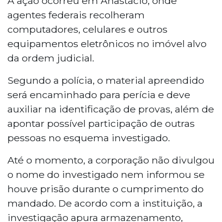
A ação ocorreu em Anastácio, onde
Grosso do Sul, durante a Operação Aeges
agentes federais recolheram
2, que investiga crimes de abuso sexual
computadores, celulares e outros
de crianças e adolescentes pela internet.
equipamentos eletrônicos no imóvel alvo
Computadores e celulares foram
da ordem judicial.
recolhidos para perícia. Denúncias podem
ser feitas pelo Disque 100.
Segundo a polícia, o material apreendido
será encaminhado para perícia e deve
auxiliar na identificação de provas, além de
apontar possível participação de outras
pessoas no esquema investigado.
Até o momento, a corporação não divulgou
o nome do investigado nem informou se
houve prisão durante o cumprimento do
mandado. De acordo com a instituição, a
investigação apura armazenamento,