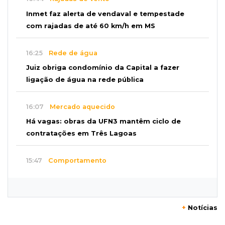
Inmet faz alerta de vendaval e tempestade
com rajadas de até 60 km/h em MS
16:25
Rede de água
Juiz obriga condomínio da Capital a fazer
ligação de água na rede pública
16:07
Mercado aquecido
Há vagas: obras da UFN3 mantêm ciclo de
contratações em Três Lagoas
15:47
Comportamento
Odilon Wagner se encanta em visita ao
Bioparque Pantanal: “deslumbrante”
+
Notícias
15:25
Zona rural