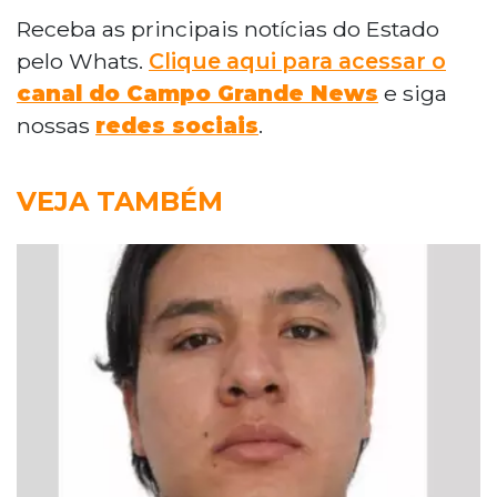
Receba as principais notícias do Estado
pelo Whats.
Clique aqui para acessar o
canal do Campo Grande News
e siga
nossas
redes sociais
.
VEJA TAMBÉM