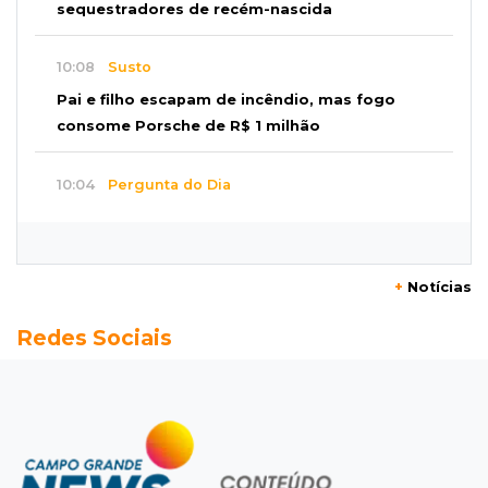
sequestradores de recém-nascida
10:08
Susto
Pai e filho escapam de incêndio, mas fogo
consome Porsche de R$ 1 milhão
10:04
Pergunta do Dia
Tradicional churrasco com a família ainda
cabe no seu orçamento?
+
Notícias
09:51
Rotina escolar
Redes Sociais
Pais buscam quebrar o padrão e estar
presentes na rotina dos filhos
09:44
Caso Ayla
Bebê sequestrada na Capital é resgatada no
Paraguai