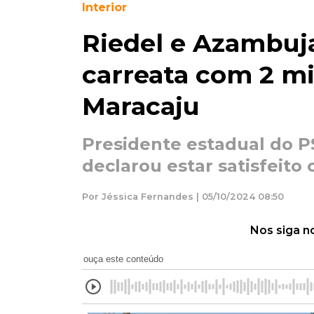
Interior
Riedel e Azambuj
carreata com 2 mi
Maracaju
Presidente estadual do 
declarou estar satisfeit
Por Jéssica Fernandes | 05/10/2024 08:50
Nos siga n
ouça este conteúdo