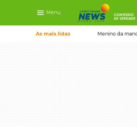
menu
Menu
ãe que não reconhece o filho queimado
As mais
lidas
Menino da mandi