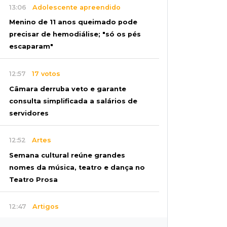
13:06
Adolescente apreendido
Menino de 11 anos queimado pode
precisar de hemodiálise; "só os pés
escaparam"
12:57
17 votos
Câmara derruba veto e garante
consulta simplificada a salários de
servidores
12:52
Artes
Semana cultural reúne grandes
nomes da música, teatro e dança no
Teatro Prosa
12:47
Artigos
O terrorismo começa pela dignidade