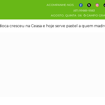
ACOMPANHE-NOS
(67) 99669-9563
AGOSTO, QUINTA
06
CAMPO GR
oca cresceu na Ceasa e hoje serve pastel a quem mad