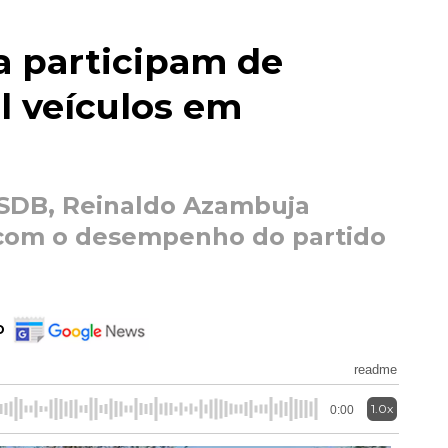
a participam de
l veículos em
PSDB, Reinaldo Azambuja
o com o desempenho do partido
o
readme
1.0x
0:00