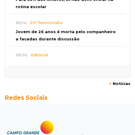
rotina escolar
06:14
20º feminicídio
Jovem de 26 anos é morta pelo companheiro
a facadas durante discussão
06:02
Editorial
Eleições 2026: O Estado precisa servir à
sociedade, não à própria máquina
+
Notícias
06:00
Previsão
Redes Sociais
MS terá chuvas isoladas, calor de 37ºC e
tempo estável em Campo Grande
06:00
Jogo Aberto
Na fila do banco, ex-deputado faz campanha