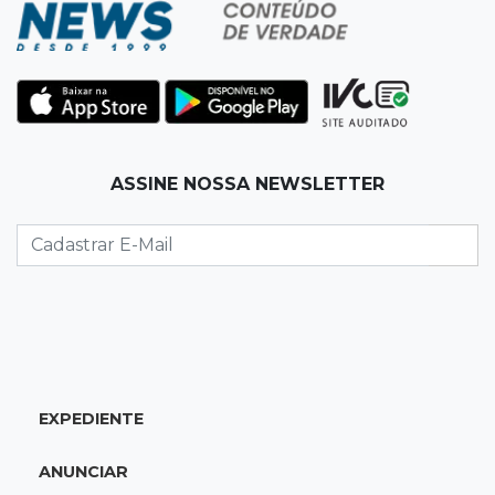
pra prefeitura
00:00
Em Campo Grande
Técnico de carnes e resgatista são destaques
entre vagas abertas nesta 5ª
QUARTA, 05 DE AGOSTO
ASSINE NOSSA NEWSLETTER
23:55
Vídeo
Chamas altas avançam sobre área de mata em
Chapadão do Sul
23:41
15ª Vara Cível
Pet shop vai indenizar tutor em R$ 5 mil por
vender Labrador "fake"
EXPEDIENTE
23:33
Juventude
ANUNCIAR
Time de MS vai enfrentar equipe gaúcha por