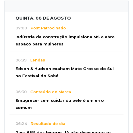
QUINTA, 06 DE AGOSTO
07:00
Post Patrocinado
Indústria da construção impulsiona MS e abre
espaço para mulheres
06:39
Lendas
Edson & Hudson exaltam Mato Grosso do Sul
no Festival do Sobá
06:30
Conteúdo de Marca
Emagrecer sem cuidar da pele é um erro
comum
06:24
Resultado do dia
Para 63% dos leitores, IA não deve entrar na