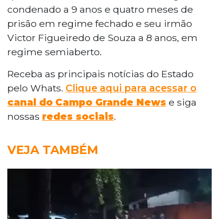
condenado a 9 anos e quatro meses de
prisão em regime fechado e seu irmão
Victor Figueiredo de Souza a 8 anos, em
regime semiaberto.
Receba as principais notícias do Estado
pelo Whats.
Clique aqui para acessar o
canal do
Campo Grande News
e siga
nossas
redes sociais
.
VEJA TAMBÉM