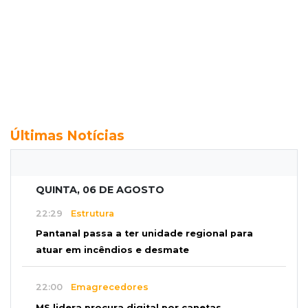
Últimas Notícias
QUINTA, 06 DE AGOSTO
22:29
Estrutura
Pantanal passa a ter unidade regional para
atuar em incêndios e desmate
22:00
Emagrecedores
MS lidera procura digital por canetas