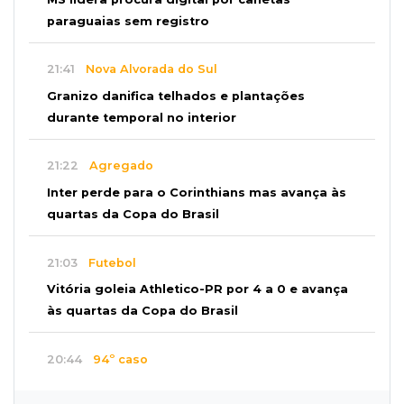
paraguaias sem registro
21:41
Nova Alvorada do Sul
Granizo danifica telhados e plantações
durante temporal no interior
21:22
Agregado
Inter perde para o Corinthians mas avança às
quartas da Copa do Brasil
21:03
Futebol
Vitória goleia Athletico-PR por 4 a 0 e avança
às quartas da Copa do Brasil
20:44
94º caso
Foragido por roubo morre baleado em