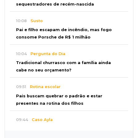
sequestradores de recém-nascida
10:08
Susto
Pai e filho escapam de incêndio, mas fogo
consome Porsche de R$ 1 milhão
10:04
Pergunta do Dia
Tradicional churrasco com a família ainda
cabe no seu orçamento?
09:51
Rotina escolar
Pais buscam quebrar o padrão e estar
presentes na rotina dos filhos
09:44
Caso Ayla
Bebê sequestrada na Capital é resgatada no
Paraguai