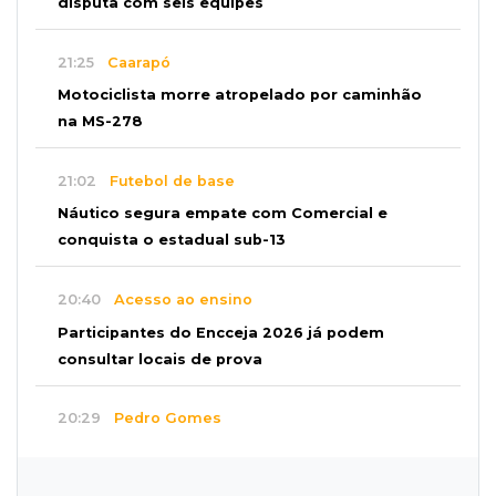
disputa com seis equipes
21:25
Caarapó
Motociclista morre atropelado por caminhão
na MS-278
21:02
Futebol de base
Náutico segura empate com Comercial e
conquista o estadual sub-13
20:40
Acesso ao ensino
Participantes do Encceja 2026 já podem
consultar locais de prova
20:29
Pedro Gomes
Jovem morre baleado e suspeita envolve
disputa entre facções rivais