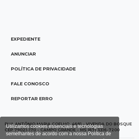
18:46
Futsal de base
Rodada de estreia da Copa Pelezinho soma 35
gols em quatro jogos
EXPEDIENTE
18:28
Concurso 3.042
Mega-Sena sorteia neste domingo prêmio
ANUNCIAR
acumulado em R$ 165 milhões
POLÍTICA DE PRIVACIDADE
18:05
Energia renovável
Produção de biodiesel cresce 32% em MS e
FALE CONOSCO
supera 31 milhões de litros
REPORTAR ERRO
17:44
100º caso
Suspeito de roubo morre ao reagir à
abordagem policial no Noroeste
RUA ANTÔNIO MARIA COELHO, 4681 - VIVENDA DO BOSQUE
Utilizamos cookies essenciais e tecnologias
CEP 79021-170 - CAMPO GRANDE - MS (67) 3316-7200
semelhantes de acordo com a nossa Política de
17:21
Brasileirão feminino