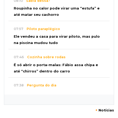
08:10
Sabia dessa?
Roupinha no calor pode virar uma “estufa” e
até matar seu cachorro
07:57
Piloto paraplégico
Ele vendeu a casa para virar piloto, mas pulo
na piscina mudou tudo
07:46
Cozinha sobre rodas
É só abrir o porta-malas: Fábio assa chipa e
até “chirros” dentro do carro
07:38
Pergunta do dia
Praticar esportes juntos fortalece a relação
entre pai e filho?
+
Notícias
07:25
José Marques