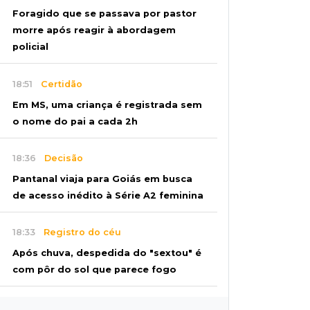
Foragido que se passava por pastor
morre após reagir à abordagem
policial
18:51
Certidão
Em MS, uma criança é registrada sem
o nome do pai a cada 2h
18:36
Decisão
Pantanal viaja para Goiás em busca
de acesso inédito à Série A2 feminina
18:33
Registro do céu
Após chuva, despedida do "sextou" é
com pôr do sol que parece fogo
18:13
Nacional