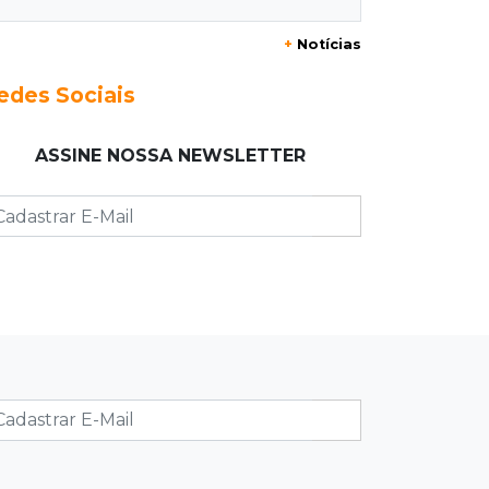
Alerta em celulares mobiliza buscas
+
Notícias
por bebê
edes Sociais
17:58
Redução
Pantanal reduz desmatamento em
ASSINE NOSSA NEWSLETTER
65% e Cerrado tem queda de 11,5%
17:45
Em Corumbá
Ex-vereador preso começa briga
durante banho de sol e leva socos de
detento
17:31
Dourados
Vídeo mostra jovem sendo
executado com tiro na cabeça em
loja do pai