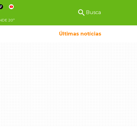
search
Busca
NDE
20º
Últimas notícias