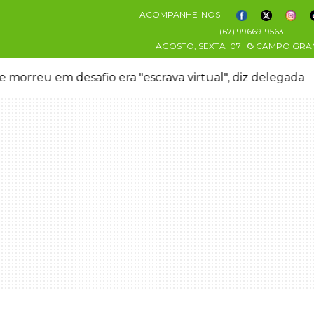
ACOMPANHE-NOS
(67) 99669-9563
AGOSTO, SEXTA
07
CAMPO GRA
 morreu em desafio era "escrava virtual", diz delegada