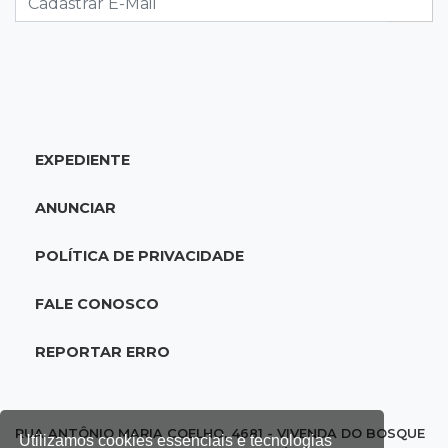
18:51
Oportunidades
UEMS está com seleções para professores
com salários de até R$ 10,2 mil
EXPEDIENTE
18:33
Em 2022
Homem que ajudou a sequestrar bebê matou
ANUNCIAR
adolescente atropelada no Amazonas
POLÍTICA DE PRIVACIDADE
18:15
Nubank Parque
Palmeiras e Inter ficam no 0 a 0 pela 22ª
FALE CONOSCO
rodada do Brasileirão
REPORTAR ERRO
17:58
Gratuitas
Justiça homologa acordo para castração de
1% da população de pets na Capital
RUA ANTÔNIO MARIA COELHO, 4681 - VIVENDA DO BOSQUE
Utilizamos cookies essenciais e tecnologias