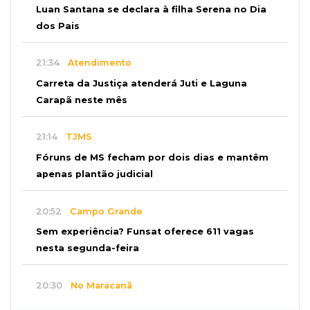
Luan Santana se declara à filha Serena no Dia
dos Pais
21:34
Atendimento
Carreta da Justiça atenderá Juti e Laguna
Carapã neste mês
21:14
TJMS
Fóruns de MS fecham por dois dias e mantêm
apenas plantão judicial
20:52
Campo Grande
Sem experiência? Funsat oferece 611 vagas
nesta segunda-feira
20:30
No Maracanã
Flamengo vence Vitória por 2 a 0 e encurta