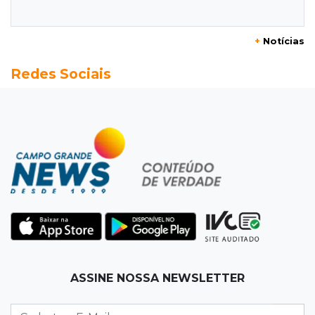
distância para o líder
+
Notícias
20:13
Empregos
Redes Sociais
Seleções em MS têm salários de até R$ 8,2 mil;
veja oportunidades
19:50
Jardim Itatiaia
Vigia é amarrado durante roubo de carro e
dois caminhões em pátio
19:35
Bragança Paulista
Corinthians vence Bragantino por 2 a 0 e sobe
para 7º no Brasileirão
19:12
Na Vila Belmiro
ASSINE NOSSA NEWSLETTER
Athletico vence Santos por 2 a 0 e mantém 3º
lugar no Brasileirão