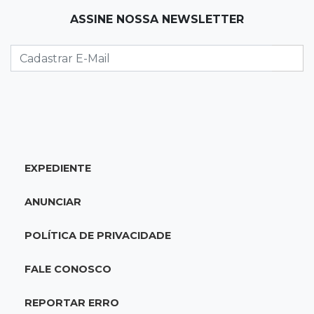
08:06
De MS para o mundo
ASSINE NOSSA NEWSLETTER
Da pele para a tela, tatuadora de Campo
Grande expõe obras na Itália
08:00
Post Patrocinado
"Bota Fora" da Sofá Inbox reúne quatro
opções com 48% de desconto
07:58
Túnel do tempo
EXPEDIENTE
Fonte gigante fez supermercado em 1973 virar
passeio campo-grandense
ANUNCIAR
07:49
Copa Pelezinho
POLÍTICA DE PRIVACIDADE
Torneio de futsal abre 34ª edição com quatro
jogos neste sábado
FALE CONOSCO
07:48
Pele Vermelha, Corona, Valley...
REPORTAR ERRO