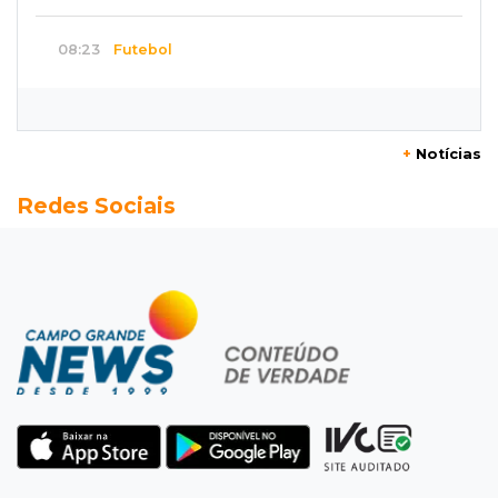
08:23
Futebol
Botafogo x Fluminense abre 15ª rodada do
Brasileirão Feminino
+
Notícias
08:19
Cassilândia
Redes Sociais
Membro do Comando Vermelho é flagrado
vendendo cocaína dentro de hospital
08:15
Em Pauta
Jagunços, jacobinos e batalha política nas
ruas de Corumbá em 1897
08:10
Artigos
O rebanho dos originais