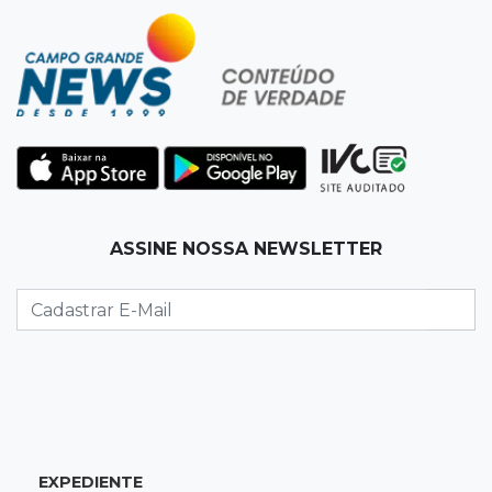
Torneio de futsal abre 34ª edição com quatro
jogos neste sábado
07:48
Pele Vermelha, Corona, Valley...
Muita gente já passou a madrugada dentro da
imaginação de Scalise
07:45
José Marques
ASSINE NOSSA NEWSLETTER
Agosto no Bosque reúne esporte, cultura e
prêmios
07:33
Agenda
Riedel vai a Brasília para reunião no Ministério
do Meio Ambiente
07:30
Post Patrocinado
EXPEDIENTE
Indústria da construção impulsiona MS e abre