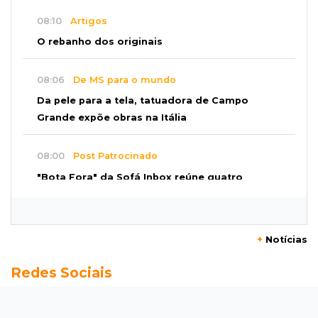
08:10
Artigos
O rebanho dos originais
08:06
De MS para o mundo
Da pele para a tela, tatuadora de Campo
Grande expõe obras na Itália
08:00
Post Patrocinado
"Bota Fora" da Sofá Inbox reúne quatro
opções com 48% de desconto
07:58
Túnel do tempo
+
Notícias
Fonte gigante fez supermercado em 1973 virar
Redes Sociais
passeio campo-grandense
07:49
Copa Pelezinho