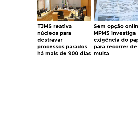
TJMS reativa
Sem opção onlin
núcleos para
MPMS investiga
destravar
exigência do pa
processos parados
para recorrer de
há mais de 900 dias
multa