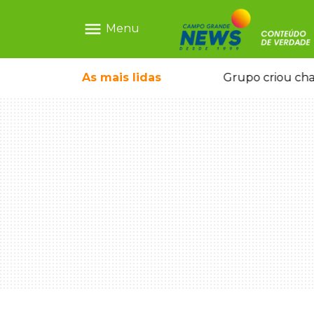
menu
Menu
icape deixou 4 mortos e 8 feridos
As mais
lidas
Grupo criou cha