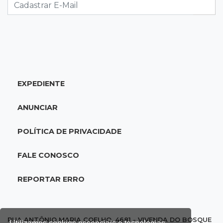
prometem 265 empregos na Capital
13:32
RankBrasil
Produtor de MS entra no livro dos recordes
com colheita de 2,6 mil t de milho
EXPEDIENTE
13:27
Ceasa
Preço do quiabo dispara 20% e laranja tem
ANUNCIAR
queda de 16% na 1ª semana de agosto
POLÍTICA DE PRIVACIDADE
13:16
Beco
Com sangue da vítima na calça, homem
FALE CONOSCO
confessa que matou a pedradas no
Tiradentes
REPORTAR ERRO
13:05
Todos em Ação
Mutirão irá ao Bairro Oliveira com doação de
RUA ANTÔNIO MARIA COELHO, 4681 - VIVENDA DO BOSQUE