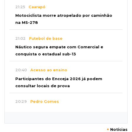
21:25
Caarapó
Motociclista morre atropelado por caminhão
na MS-278
21:02
Futebol de base
Náutico segura empate com Comercial e
conquista o estadual sub-13
20:40
Acesso ao ensino
Participantes do Encceja 2026 já podem
consultar locais de prova
20:29
Pedro Gomes
Jovem morre baleado e suspeita envolve
disputa entre facções rivais
+
Notícias