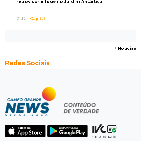
retrovisor e foge no Jardim Antártica
21:12
Capital
Mãe faz apelo por bebê desaparecida: “Sinto
que ela está por perto”
+
Notícias
20:53
Futebol
Redes Sociais
Ventania adia Botafogo x Fluminense pelo
Brasileirão Feminino
20:34
Sorte
Veja as dezenas de hoje na Dupla Sena,
Lotomania, Quina e mais
20:15
Pedro Juan Caballero
Fiscalização apreende remédios de farmácia
ligada a laboratório ilegal