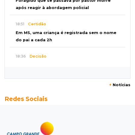
Foragido que se passava por pastor morre
após reagir à abordagem policial
18:51
Certidão
Em MS, uma criança é registrada sem o nome
do pai a cada 2h
18:36
Decisão
Pantanal viaja para Goiás em busca de acesso
inédito à Série A2 feminina
+
Notícias
18:33
Registro do céu
Redes Sociais
Após chuva, despedida do "sextou" é com pôr
do sol que parece fogo
18:13
Nacional
Alerta em celulares mobiliza buscas por bebê