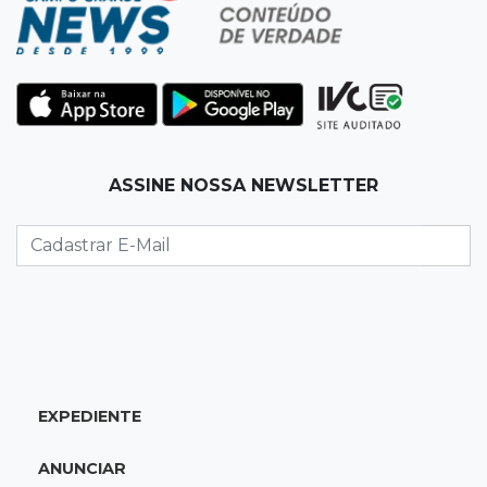
17:58
Redução
Pantanal reduz desmatamento em 65% e
Cerrado tem queda de 11,5%
17:45
Em Corumbá
ASSINE NOSSA NEWSLETTER
Ex-vereador preso começa briga durante
banho de sol e leva socos de detento
17:31
Dourados
Vídeo mostra jovem sendo executado com
tiro na cabeça em loja do pai
17:24
Recursos
EXPEDIENTE
Governo libera R$ 433 mil a Deodápolis após
temporal de granizo causar estragos
ANUNCIAR