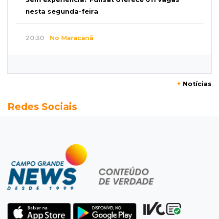
nesta segunda-feira
20:30
No Maracanã
Flamengo vence Vitória por 2 a 0 e encurta
distância para o líder
+
Notícias
20:13
Empregos
Redes Sociais
Seleções em MS têm salários de até R$ 8,2 mil;
veja oportunidades
19:50
Jardim Itatiaia
Vigia é amarrado durante roubo de carro e
dois caminhões em pátio
19:35
Bragança Paulista
Corinthians vence Bragantino por 2 a 0 e sobe