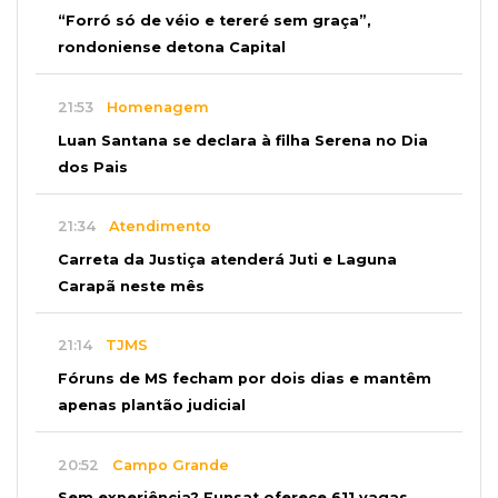
“Forró só de véio e tereré sem graça”,
rondoniense detona Capital
21:53
Homenagem
Luan Santana se declara à filha Serena no Dia
dos Pais
21:34
Atendimento
Carreta da Justiça atenderá Juti e Laguna
Carapã neste mês
21:14
TJMS
Fóruns de MS fecham por dois dias e mantêm
apenas plantão judicial
20:52
Campo Grande
Sem experiência? Funsat oferece 611 vagas