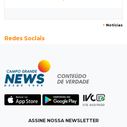
Justiça condena empresário por construção
de usina hidrelétrica ilegal em APP
+
Notícias
16:15
Sem oxigênio
Redes Sociais
Trabalhadores passam mal dentro de caixa-
d'água em obra do Belas Artes
16:08
Regularização
Detran oferece serviços de transferência e
emissão de documentos em mega feirão
15:57
Atenção
Anvisa barra “emagrecedores” sem registro e
alerta para testosterona falsificada
15:50
Eleições 2026
ASSINE NOSSA NEWSLETTER