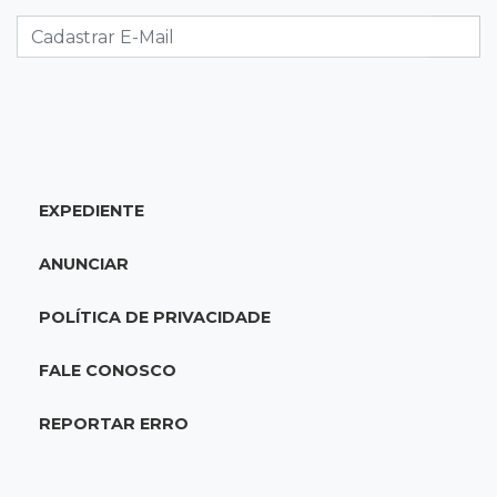
"Política se faz cumprindo acordos", diz
Reinaldo Azambuja sobre ampla aliança
15:44
Em tramitação
Projeto em MS quer barrar artistas que
divulgam bets em eventos públicos
EXPEDIENTE
15:37
Versão de defesa
Caminhão envolvido em acidente com 4
ANUNCIAR
mortes quebrou na pista
POLÍTICA DE PRIVACIDADE
15:27
Pagará indenização
Homem que atacou ex com motosserra na
FALE CONOSCO
frente da filha é condenado
REPORTAR ERRO
15:24
Veículos
Rodamos 1.000 km com o Basalt; veja onde