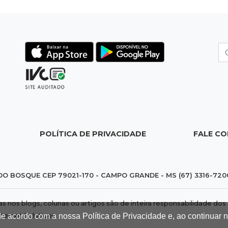
POLÍTICA DE PRIVACIDADE
FALE C
DO BOSQUE CEP 79021-170 - CAMPO GRANDE - MS (67) 3316-720
das nos blogs, colunas ou artigos são de inteira responsabilidade 
nternet Solutions
.
de acordo com a nossa Política de Privacidade e, ao continuar