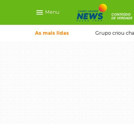
menu
Menu
icape deixou 4 mortos e 8 feridos
As mais
lidas
Grupo criou cha