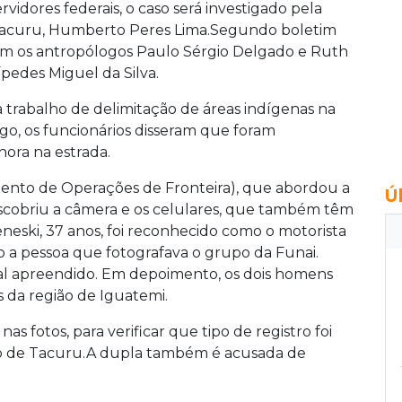
idores federais, o caso será investigado pela
Tacuru,
Humberto Peres Lima.
Segundo boletim
vam os antropólogos Paulo Sérgio Delgado e Ruth
ípedes Miguel da Silva.
 trabalho de delimitação de áreas indígenas na
go, os funcionários disseram que foram
hora na estrada.
ento de Operações de Fronteira), que abordou a
Ú
scobriu a câmera e os celulares, que também têm
eski, 37 anos, foi reconhecido como o motorista
o a pessoa que fotografava o grupo da Funai.
al apreendido. Em depoimento, os dois homens
 da região de Iguatemi.
as fotos, para verificar que tipo de registro foi
ião de Tacuru.A dupla também é acusada de