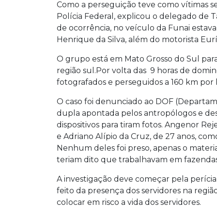
Como a perseguição teve como vítimas serv
Polícia Federal, explicou o delegado de 
de ocorrência, no veículo da Funai esta
Henrique da Silva, além do motorista Eur
O grupo está
em Mato Grosso do Sul para
região sul.
Por volta das 9 horas de domin
fotografados e perseguidos a
160 km por 
O caso foi denunciado ao DOF (Departam
dupla apontada pelos antropólogos e de
dispositivos para tiram fotos.
Angenor Rejen
e Adriano Alípio da Cruz, de 27 anos, com
Nenhum deles foi preso, apenas o materi
teriam dito que trabalhavam em fazendas
A investigação deve começar pela perícia n
feito da presença dos servidores na reg
colocar em risco a vida dos servidores.