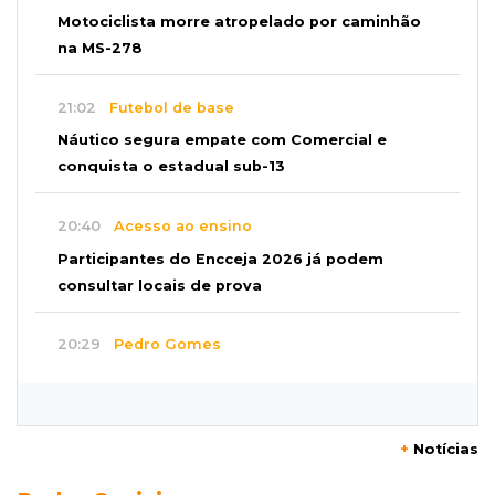
Motociclista morre atropelado por caminhão
na MS-278
21:02
Futebol de base
Náutico segura empate com Comercial e
conquista o estadual sub-13
20:40
Acesso ao ensino
Participantes do Encceja 2026 já podem
consultar locais de prova
20:29
Pedro Gomes
Jovem morre baleado e suspeita envolve
disputa entre facções rivais
+
Notícias
20:01
Futebol feminino