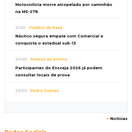
Motociclista morre atropelado por caminhão
na MS-278
21:02
Futebol de base
Náutico segura empate com Comercial e
conquista o estadual sub-13
20:40
Acesso ao ensino
Participantes do Encceja 2026 já podem
consultar locais de prova
20:29
Pedro Gomes
Jovem morre baleado e suspeita envolve
disputa entre facções rivais
+
Notícias
20:01
Futebol feminino
Pantanal treina em Goiânia antes de jogo que