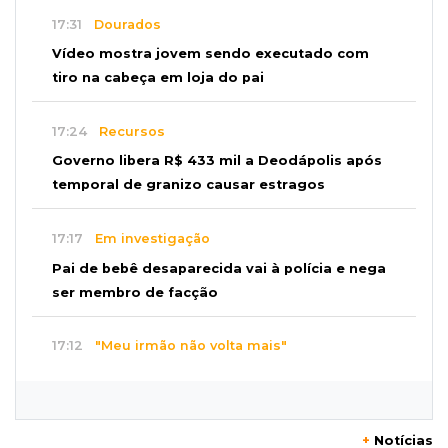
17:31
Dourados
Vídeo mostra jovem sendo executado com
tiro na cabeça em loja do pai
17:24
Recursos
Governo libera R$ 433 mil a Deodápolis após
temporal de granizo causar estragos
17:17
Em investigação
Pai de bebê desaparecida vai à polícia e nega
ser membro de facção
17:12
"Meu irmão não volta mais"
Família pede justiça por eletricista morto por
motorista bêbado e sem CNH
+
Notícias