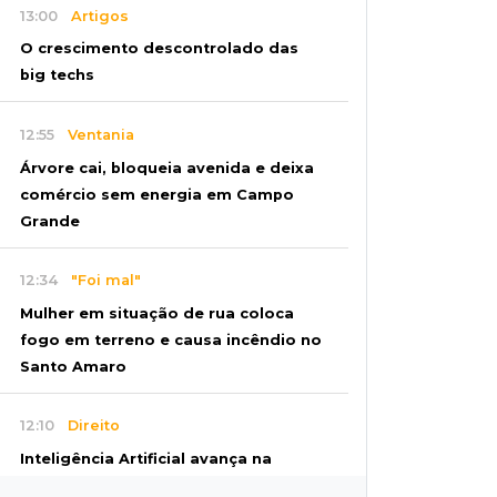
13:00
Artigos
O crescimento descontrolado das
big techs
12:55
Ventania
Árvore cai, bloqueia avenida e deixa
comércio sem energia em Campo
Grande
12:34
"Foi mal"
Mulher em situação de rua coloca
fogo em terreno e causa incêndio no
Santo Amaro
12:10
Direito
Inteligência Artificial avança na
advocacia e encurta tarefas