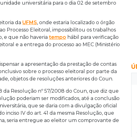
unidade universitária para o dia 02 de setembro
eitoria da
UFMS
, onde estaria localizado o órgão
 Processo Eleitoral, impossibilitou os trabalhos
o, e que não haveria
tempo
hábil para verificação
itoral e a entrega do processo ao MEC (Ministério
ispensar a apresentação da prestação de contas
Ú
onclusivo sobre o processo eleitoral por parte da
ade, objetos de resoluções anteriores do Coun.
8 da Resolução nº 57/2008 do Coun, que diz que
lução poderiam ser modificados, até a conclusão
ersitária, que se daria com a divulgação oficial
 do inciso IV do art. 41 da mesma Resolução, que
rna, seria entregue ao eleitor um comprovante de