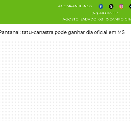
ACOMPANHE-NOS
(67) 99669-9563
AGOSTO, SÁBADO
08
CAMPO GR
antanal: tatu-canastra pode ganhar dia oficial em MS