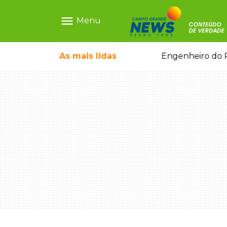
menu
Menu
 de mulher dentro do quarto
As mais
lidas
Engenheiro do P