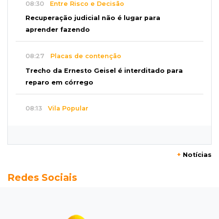
08:30
Entre Risco e Decisão
Recuperação judicial não é lugar para
aprender fazendo
08:27
Placas de contenção
Trecho da Ernesto Geisel é interditado para
reparo em córrego
08:13
Vila Popular
"Está assustado", diz advogado de garoto de
12 anos suspeito de incendiar amigo
+
Notícias
08:07
Com Rui Barbosa
Redes Sociais
Acidente na Rua Antônio Maria Coelho causa
lentidão e interdita parte da via
08:00
Post Patrocinado