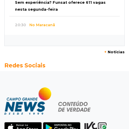
Sem experiência? Funsat oferece 611 vagas
nesta segunda-feira
20:30
No Maracanã
Flamengo vence Vitória por 2 a 0 e encurta
distância para o líder
+
Notícias
20:13
Empregos
Redes Sociais
Seleções em MS têm salários de até R$ 8,2 mil;
veja oportunidades
19:50
Jardim Itatiaia
Vigia é amarrado durante roubo de carro e
dois caminhões em pátio
19:35
Bragança Paulista
Corinthians vence Bragantino por 2 a 0 e sobe