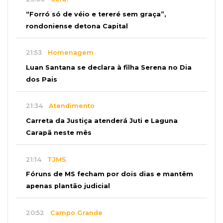
“Forró só de véio e tereré sem graça”,
rondoniense detona Capital
21:53
Homenagem
Luan Santana se declara à filha Serena no Dia
dos Pais
21:34
Atendimento
Carreta da Justiça atenderá Juti e Laguna
Carapã neste mês
21:14
TJMS
Fóruns de MS fecham por dois dias e mantêm
apenas plantão judicial
20:52
Campo Grande