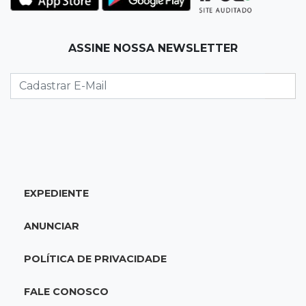
para 7º no Brasileirão
19:12
Na Vila Belmiro
ASSINE NOSSA NEWSLETTER
Athletico vence Santos por 2 a 0 e mantém 3º
lugar no Brasileirão
18:51
Oportunidades
UEMS está com seleções para professores
com salários de até R$ 10,2 mil
EXPEDIENTE
18:33
Em 2022
Homem que ajudou a sequestrar bebê matou
ANUNCIAR
adolescente atropelada no Amazonas
POLÍTICA DE PRIVACIDADE
18:15
Nubank Parque
Palmeiras e Inter ficam no 0 a 0 pela 22ª
FALE CONOSCO
rodada do Brasileirão