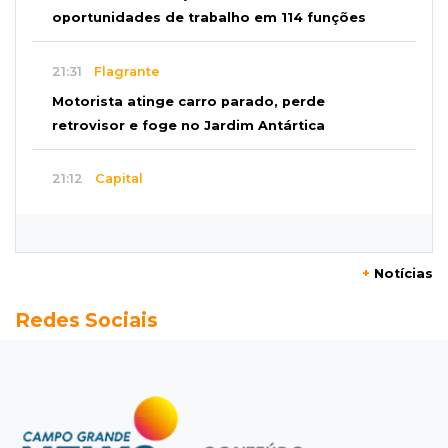
oportunidades de trabalho em 114 funções
21:31
Flagrante
Motorista atinge carro parado, perde
retrovisor e foge no Jardim Antártica
21:12
Capital
Mãe faz apelo por bebê desaparecida: “Sinto
que ela está por perto”
+
Notícias
20:53
Futebol
Redes Sociais
Ventania adia Botafogo x Fluminense pelo
Brasileirão Feminino
20:34
Sorte
Veja as dezenas de hoje na Dupla Sena,
Lotomania, Quina e mais