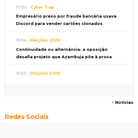
17:02
Cyber Trap
Empresário preso por fraude bancária usava
Discord para vender cartões clonados
16:54
Eleições 2026
Continuidade ou alternância: a oposição
desafia projeto que Azambuja põe à prova
16:52
Eleições 2026
Azambuja e a engenharia de um projeto para
permanecer no poder
+
Notícias
16:50
Asfalto novinho
Redes Sociais
Com máquinas nas ruas, Vila Nogueira e
Aimoré esperam fim do poeirão e lamaçal