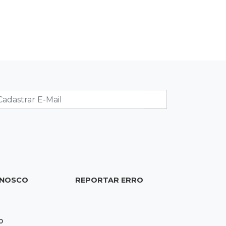
20:53
Futebol
Ventania adia Botafogo x Fluminense
pelo Brasileirão Feminino
20:34
Sorte
Veja as dezenas de hoje na Dupla
Sena, Lotomania, Quina e mais
20:15
Pedro Juan Caballero
Fiscalização apreende remédios de
farmácia ligada a laboratório ilegal
ONOSCO
REPORTAR ERRO
19:56
São Gabriel do Oeste
Suspeitos de ocupar avião
interceptado pela FAB morrem em
0
confronto