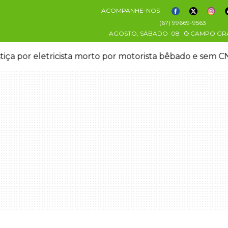
ACOMPANHE-NOS
(67) 99669-9563
AGOSTO, SÁBADO
08
CAMPO GR
stiça por eletricista morto por motorista bêbado e sem 