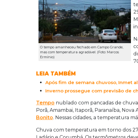
t
2
M
in
N
c
O tempo amanheceu fechado em Campo Grande,
mas com temperatura agradável. (Foto: Marcos
d
Ermínio)
7
LEIA TAMBÉM
Após fim de semana chuvoso, Inmet al
Inverno prossegue com previsão de c
Tempo
nublado com pancadas de chuva e
Porã, Amambai, Itaporã, Paranaíba, Nova A
Bonito
. Nessas cidades, a temperatura má
Chuva com temperatura em torno dos 27º
Ladário e Corumbá. Os termômetros deve