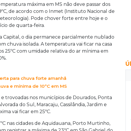
emperatura máxima em MS não deve passar dos
9ºC, de acordo com o Inmet (Instituto Nacional de
eteorologia). Pode chover forte entre hoje e o
ício de quarta-feira.
a Capital, o dia permanece parcialmente nublado
om chuva isolada. A temperatura vai ficar na casa
os 25ºC com umidade relativa do ar mínima em
0%.
Ú
erta para chuva forte amanhã
huva e mínima de 10ºC em MS
 trovoadas nos municípios de Dourados, Ponta
lvorada do Sul, Maracaju, Cassilândia, Jardim e
xima vai ficar em 25ºC.
C nas cidades de Aquidauana, Porto Murtinho,
m registrar a máxima de 23ºC em São Gabriel do