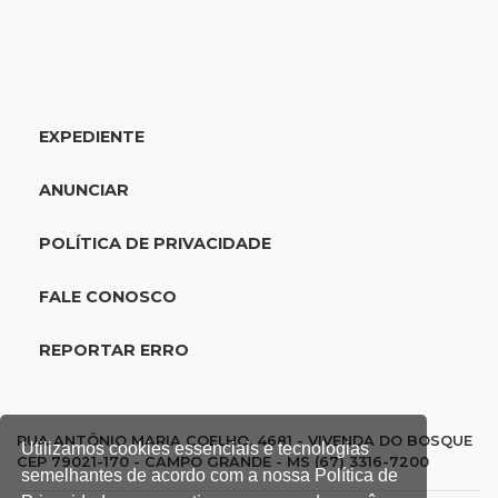
15:53
Feriadão
Justiça suspende expediente por dois dias e
só volta na próxima quarta
EXPEDIENTE
15:45
Vídeo
Jovem é baleado por atiradores na loja do pai
ANUNCIAR
e morre a caminho do hospital
POLÍTICA DE PRIVACIDADE
15:35
Crime no Coophavila II
Acusado de matar ex da esposa a facadas
FALE CONOSCO
alega legítima defesa e é absolvido
REPORTAR ERRO
15:28
Curso de Linguagens
UEMS abre inscrições para voluntários
ensinarem português a estrangeiros
RUA ANTÔNIO MARIA COELHO, 4681 - VIVENDA DO BOSQUE
Utilizamos cookies essenciais e tecnologias
CEP 79021-170 - CAMPO GRANDE - MS (67) 3316-7200
semelhantes de acordo com a nossa Política de
15:15
Pegue o guarda-chuva