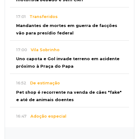
17:01
Transferidos
Mandantes de mortes em guerra de facções
vão para presídio federal
17:00
Vila Sobrinho
Uno capota e Gol invade terreno em acidente
próximo à Praça do Papa
16:52
De estimação
Pet shop é recorrente na venda de cães "fake"
e até de animais doentes
16:47
Adoção especial
Cachorrinho que perdeu um olho espera por
novo lar no CCZ