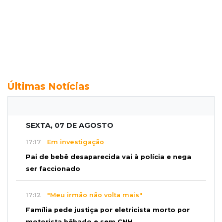
Últimas Notícias
SEXTA, 07 DE AGOSTO
17:17
Em investigação
Pai de bebê desaparecida vai à polícia e nega
ser faccionado
17:12
"Meu irmão não volta mais"
Família pede justiça por eletricista morto por
motorista bêbado e sem CNH