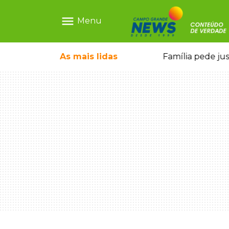
menu
Menu
o pai e morre a caminho do hospital
As mais
lidas
Família pede ju