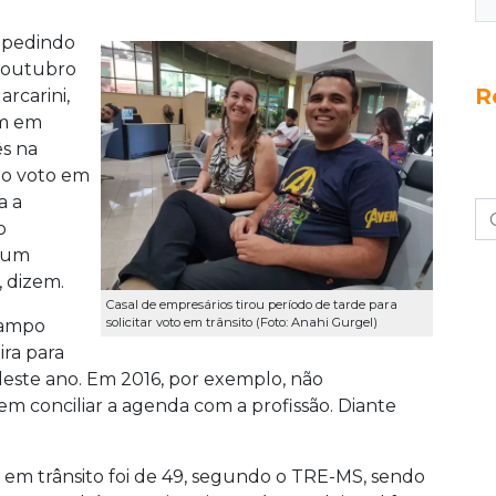
o pedindo
 outubro
R
arcarini,
am em
ês na
elo voto em
a a
o
, um
, dizem.
Casal de empresários tirou período de tarde para
solicitar voto em trânsito (Foto: Anahi Gurgel)
Campo
ira para
o deste ano. Em 2016, por exemplo, não
em conciliar a agenda com a profissão. Diante
to em trânsito foi de 49, segundo o TRE-MS, sendo