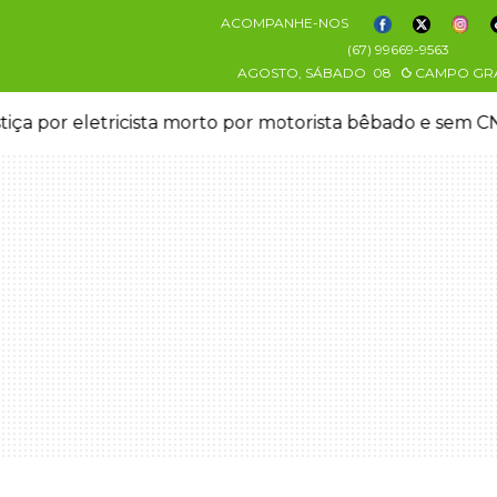
ACOMPANHE-NOS
(67) 99669-9563
AGOSTO, SÁBADO
08
CAMPO GR
stiça por eletricista morto por motorista bêbado e sem 