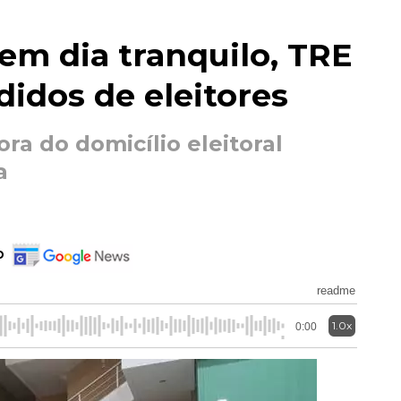
 em dia tranquilo, TRE
edidos de eleitores
ora do domicílio eleitoral
a
o
readme
1.0x
0:00