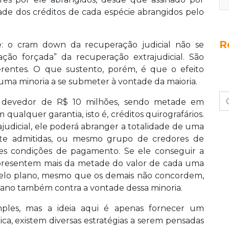
e dos créditos de cada espécie abrangidos pelo
R
e: o cram down da recuperação judicial não se
ção forçada” da recuperação extrajudicial. São
iferentes. O que sustento, porém, é que o efeito
uma minoria a se submeter à vontade da maioria.
devedor de R$ 10 milhões, sendo metade em
qualquer garantia, isto é, créditos quirografários.
judicial, ele poderá abranger a totalidade de uma
nte admitidas, ou mesmo grupo de credores de
es condições de pagamento. Se ele conseguir a
epresentem mais da metade do valor de cada uma
 pelo plano, mesmo que os demais não concordem,
lano também contra a vontade dessa minoria.
mples, mas a ideia aqui é apenas fornecer um
ica, existem diversas estratégias a serem pensadas