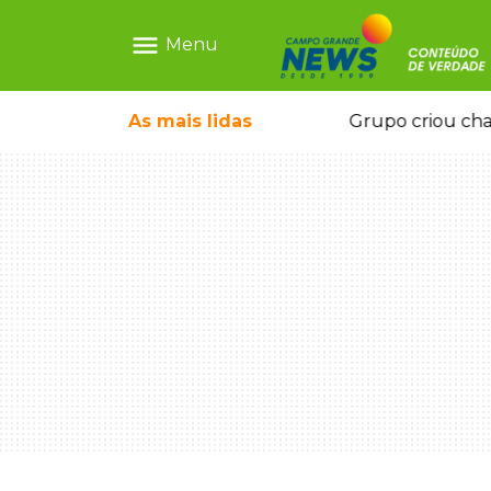
menu
Menu
icape deixou 4 mortos e 8 feridos
As mais
lidas
Grupo criou cha