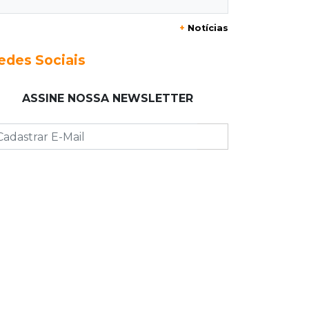
+
Notícias
23:17
Clima
Defesa Civil recomenda atenção em
edes Sociais
MS com formação de ciclone bomba
ASSINE NOSSA NEWSLETTER
23:00
Ideb
Entre escolas com nota divulgada, 3
estaduais lideram o Ensino Médio na
Capital
22:57
Chapadão do Sul
Homem é baleado após apontar
revólver para policiais militares
22:42
Resumão
Palmeiras e Vasco confirmam vagas
nas quartas da Copa do Brasil