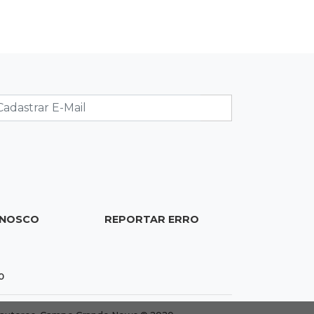
Ex-PM deixa prisão para tratamento
médico 5 meses após ser capturado
19:41
Feminicídio
Júri condena a 25 anos homem que
atropelou esposa em frente aos
filhos
19:20
Selic
Banco Central reduz juros para 14%
ao ano em 4º corte consecutivo
ONOSCO
REPORTAR ERRO
19:05
Pregão
Dólar comercial fecha cotado a R$
0
5,12 com atenção ao cenário externo