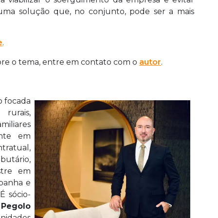
ze uma solução que, no conjunto, pode ser a mais
e
.
bre o tema, entre em contato com o
autor
.
 focada
urais,
miliares
ente em
tratual,
butário,
estre em
spanha e
É sócio-
Pegolo
nidades