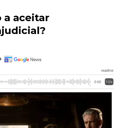
 a aceitar
judicial?
o
readme
1.0x
0:00