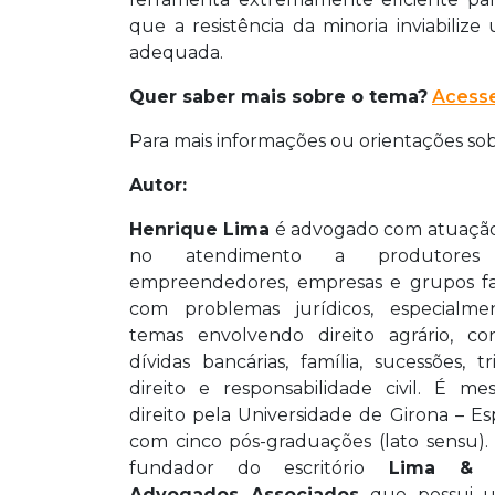
que a resistência da minoria inviabili
adequada.
Quer saber mais sobre o tema?
Acess
Para mais informações ou orientações so
Autor:
Henrique Lima
é advogado com atuação
no atendimento a produtores r
empreendedores, empresas e grupos fa
com problemas jurídicos, especialm
temas envolvendo direito agrário, con
dívidas bancárias, família, sucessões, tri
direito e responsabilidade civil. É m
direito pela Universidade de Girona – E
com cinco pós-graduações (lato sensu). 
fundador do escritório
Lima & 
Advogados Associados
que possui u