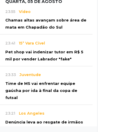
QUARTA, 05 DE AGOSTO
23:55
Vídeo
Chamas altas avançam sobre área de
mata em Chapadão do Sul
23:41
15ª Vara Cível
Pet shop vai indenizar tutor em R$ 5
mil por vender Labrador "fake"
23:33
Juventude
Time de MS vai enfrentar equipe
gaúcha por ida à final da copa de
futsal
23:21
Los Angeles
Denúncia leva ao resgate de irmãos
deixados sozinhos em casa trancada