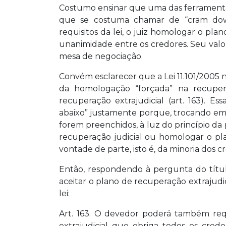
Costumo ensinar que uma das ferramentas
que se costuma chamar de “cram down”
requisitos da lei, o juiz homologar o p
unanimidade entre os credores. Seu valor 
mesa de negociação.
Convém esclarecer que a Lei 11.101/2005 
da homologação “forçada” na recupera
recuperação extrajudicial (art. 163). 
abaixo” justamente porque, trocando em mi
forem preenchidos, à luz do princípio da
recuperação judicial ou homologar o pl
vontade de parte, isto é, da minoria dos c
Então, respondendo à pergunta do títul
aceitar o plano de recuperação extrajudic
lei:
Art. 163. O devedor poderá também re
extrajudicial que obriga todos os cred