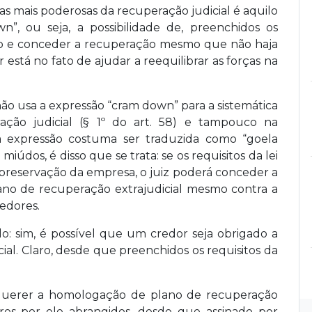
 mais poderosas da recuperação judicial é aquilo
, ou seja, a possibilidade de, preenchidos os
lano e conceder a recuperação mesmo que não haja
está no fato de ajudar a reequilibrar as forças na
não usa a expressão “cram down” para a sistemática
ção judicial (§ 1º do art. 58) e tampouco na
Essa expressão costuma ser traduzida como “goela
údos, é disso que se trata: se os requisitos da lei
 preservação da empresa, o juiz poderá conceder a
ano de recuperação extrajudicial mesmo contra a
redores.
o: sim, é possível que um credor seja obrigado a
ial. Claro, desde que preenchidos os requisitos da
querer a homologação de plano de recuperação
ores por ele abrangidos, desde que assinado por