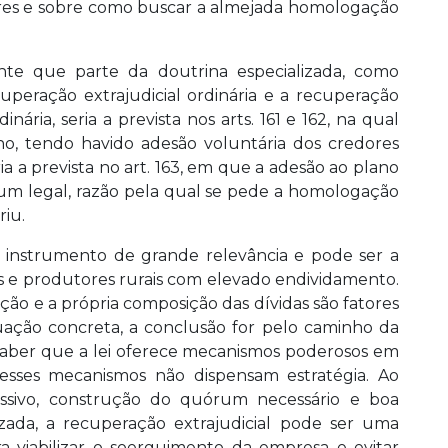
res e sobre como buscar a almejada homologação
te que parte da doutrina especializada, como
peração extrajudicial ordinária e a recuperação
dinária, seria a prevista nos arts. 161 e 162, na qual
, tendo havido adesão voluntária dos credores
ia a prevista no art. 163, em que a adesão ao plano
m legal, razão pela qual se pede a homologação
riu.
m instrumento de grande relevância e pode ser a
s e produtores rurais com elevado endividamento.
ção e a própria composição das dívidas são fatores
 situação concreta, a conclusão for pelo caminho da
 saber que a lei oferece mecanismos poderosos em
sses mecanismos não dispensam estratégia. Ao
passivo, construção do quórum necessário e boa
zada, a recuperação extrajudicial pode ser uma
 viabilizar o soerguimento da empresa e evitar