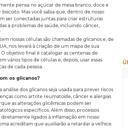
mente pensa no açúcar de mesa branco, doce e
r biscoito. Mas você sabia que, dentro de nosso
 ser conectadas juntas para criar estruturas
as a problemas de saúde, incluindo câncer,
?
tem nossas células são chamadas de glicanos e, de
UA, nos levará à criação de um mapa de sua
 O objetivo final é catalogar as centenas de
m vários tipos de células e, depois, usar essas
Ú
cas de cada pessoa.
om os glicanos?
 análise dos glicanos seja usada para prever riscos
nças como artrite reumatoide, câncer e alergias
orque as alterações glicêmicas podem ser
tológicos específicos. Além disso, processos
o diretamente ligados à inflamação em nosso
oma acreditam que auxiliarão a retardar a velhice.