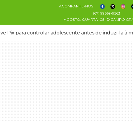
ACOMPANHE-NOS
(67) 99669-9563
AGOSTO, QUARTA
05
CAMPO GR
ve Pix para controlar adolescente antes de induzi-la à 