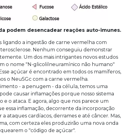
da podem desencadear reações auto-imunes.
os ligando a ingestão de carne vermelha com
aterosclerose. Nenhum conseguiu demonstrar
ntemente. Um dos mais intrigantes novos estudos
om o nome "N-glicolilneuramínico não humano"
Esse açúcar é encontrado em todos os mamíferos,
os o Neu5Gc com a carne vermelha.
timento - a penugem - da célula, temos uma
o pode causar inflamações porque nosso sistema
o e o ataca. E agora, algo que nos parece um
ue essa inflamação, decorrente da incorporação
r a ataques cardíacos, derrames e até câncer. Mas,
coma, com certeza eles produzirão uma nova onda
quearem o "código de açúcar".