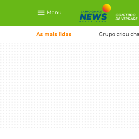
menu
Menu
icape deixou 4 mortos e 8 feridos
As mais
lidas
Grupo criou cha