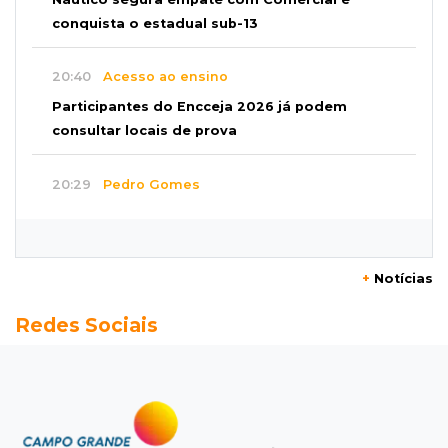
conquista o estadual sub-13
20:40
Acesso ao ensino
Participantes do Encceja 2026 já podem
consultar locais de prova
20:29
Pedro Gomes
Jovem morre baleado e suspeita envolve
disputa entre facções rivais
+
Notícias
20:01
Futebol feminino
Redes Sociais
Pantanal treina em Goiânia antes de jogo que
vale acesso inédito à Série A2
19:44
Campeonato Brasileiro
Remo busca empate com Atlético-MG e segue