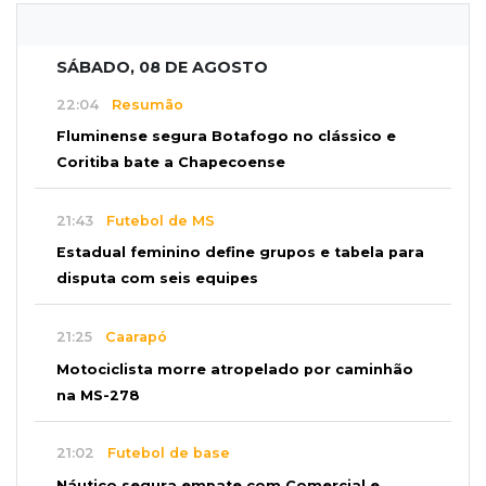
SÁBADO, 08 DE AGOSTO
22:04
Resumão
Fluminense segura Botafogo no clássico e
Coritiba bate a Chapecoense
21:43
Futebol de MS
Estadual feminino define grupos e tabela para
disputa com seis equipes
21:25
Caarapó
Motociclista morre atropelado por caminhão
na MS-278
21:02
Futebol de base
Náutico segura empate com Comercial e