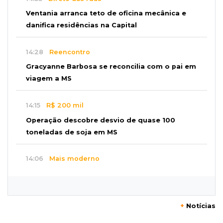
Ventania arranca teto de oficina mecânica e
danifica residências na Capital
14:28
Reencontro
Gracyanne Barbosa se reconcilia com o pai em
viagem a MS
14:15
R$ 200 mil
Operação descobre desvio de quase 100
toneladas de soja em MS
14:06
Mais moderno
Obra do novo plenário da Assembleia chega a
10% e prevê 5 gabinetes extras
+
Notícias
13:58
Coisa de brasileiro