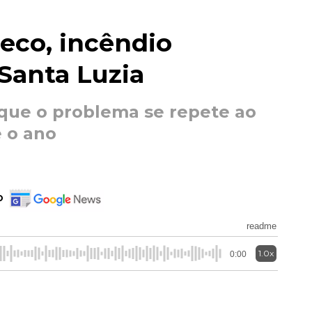
eco, incêndio
Santa Luzia
 que o problema se repete ao
 o ano
o
readme
1.0x
0:00