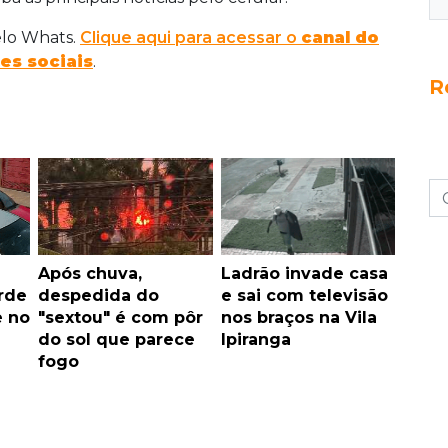
elo Whats.
Clique aqui para acessar o
canal do
es sociais
.
R
Após chuva,
Ladrão invade casa
rde
despedida do
e sai com televisão
e no
"sextou" é com pôr
nos braços na Vila
do sol que parece
Ipiranga
fogo