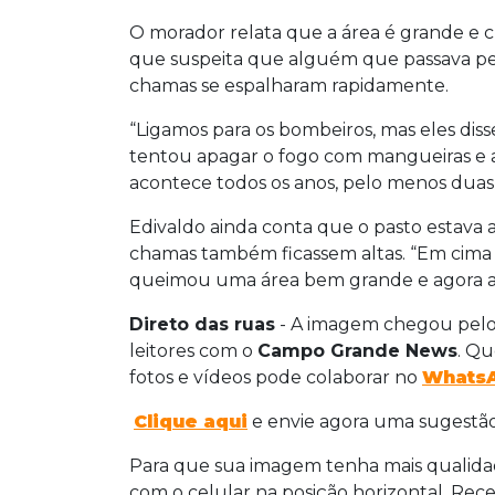
O morador relata que a área é grande e cu
que suspeita que alguém que passava pela
chamas se espalharam rapidamente.
“Ligamos para os bombeiros, mas eles dis
tentou apagar o fogo com mangueiras e a
acontece todos os anos, pelo menos duas o
Edivaldo ainda conta que o pasto estava 
chamas também ficassem altas. “Em cima e
queimou uma área bem grande e agora as 
Direto das ruas
- A imagem chegou pel
leitores com o
Campo Grande News
. Qu
fotos e vídeos pode colaborar no
Whats
Clique aqui
e envie agora uma sugestão
Para que sua imagem tenha mais qualidade
com o celular na posição horizontal. Receb