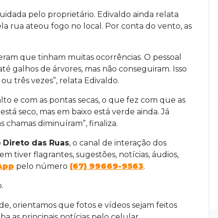
idada pelo proprietário. Edivaldo ainda relata
 rua ateou fogo no local. Por conta do vento, as
seram que tinham muitas ocorrências. O pessoal
té galhos de árvores, mas não conseguiram. Isso
u três vezes”, relata Edivaldo.
alto e com as pontas secas, o que fez com que as
stá seco, mas em baixo está verde ainda. Já
chamas diminuíram”, finaliza.
o
Direto das Ruas
, o canal de interação dos
em tiver flagrantes, sugestões, notícias, áudios,
App
pelo número
(67) 99669-9563
.
.
, orientamos que fotos e vídeos sejam feitos
a as principais notícias pelo celular.