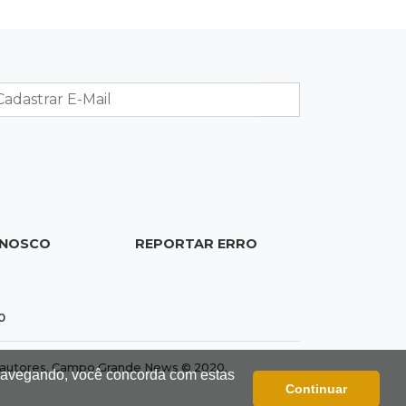
19:37
Cotação
Dólar comercial cai 0,46% e encerra
semana cotado a R$ 5,08
19:18
95º caso
Foragido que se passava por pastor
morre após reagir à abordagem
policial
ONOSCO
REPORTAR ERRO
18:51
Certidão
Em MS, uma criança é registrada sem
o nome do pai a cada 2h
0
18:36
Decisão
dos autores. Campo Grande News © 2020.
 navegando, você concorda com estas
Pantanal viaja para Goiás em busca
Continuar