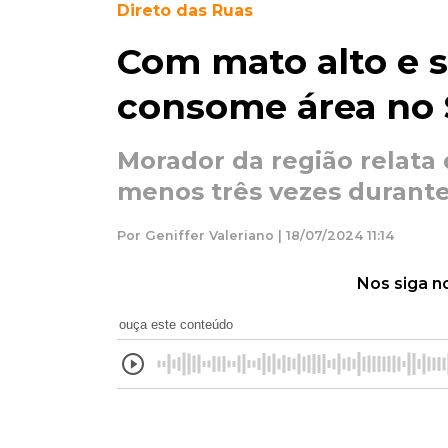
Direto das Ruas
Com mato alto e s
consome área no 
Morador da região relata
menos três vezes durante
Por Geniffer Valeriano | 18/07/2024 11:14
Nos siga n
ouça este conteúdo