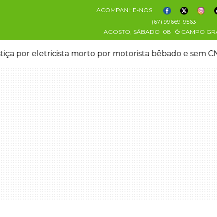
ACOMPANHE-NOS
(67) 99669-9563
AGOSTO, SÁBADO
08
CAMPO GR
stiça por eletricista morto por motorista bêbado e sem 