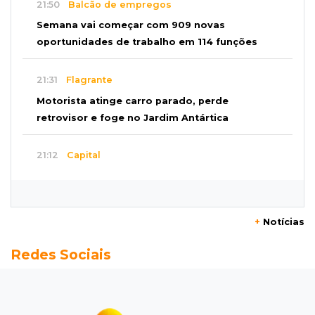
21:50
Balcão de empregos
Semana vai começar com 909 novas
oportunidades de trabalho em 114 funções
21:31
Flagrante
Motorista atinge carro parado, perde
retrovisor e foge no Jardim Antártica
21:12
Capital
Mãe faz apelo por bebê desaparecida: “Sinto
que ela está por perto”
+
Notícias
20:53
Futebol
Redes Sociais
Ventania adia Botafogo x Fluminense pelo
Brasileirão Feminino
20:34
Sorte