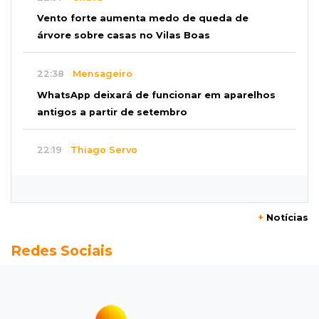
Vento forte aumenta medo de queda de
árvore sobre casas no Vilas Boas
22:38
Mensageiro
WhatsApp deixará de funcionar em aparelhos
antigos a partir de setembro
22:19
Thiago Servo
Sertanejo desiste de ação de R$ 12 milhões
por pagar pensão sem ser pai
+
Notícias
21:50
Balcão de empregos
Redes Sociais
Semana vai começar com 909 novas
oportunidades de trabalho em 114 funções
21:31
Flagrante