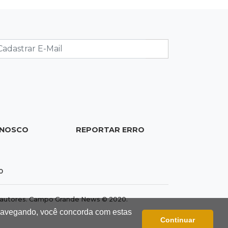
Brasil
21:04
Eleições 2026
Convenção oficializa Catan como
candidato do Novo ao governo de
MS
20:41
Sorte
Veja as dezenas de hoje na Dupla
ONOSCO
REPORTAR ERRO
Sena, Lotomania, Super Sete e mais
20:20
Aviso inusitado
0
Com 11 gatos, morador pede fim do
abandono dos pets em frente de
dos autores. Campo Grande News © 2020.
casa
 navegando, você concorda com estas
Continuar
20:03
Justiça