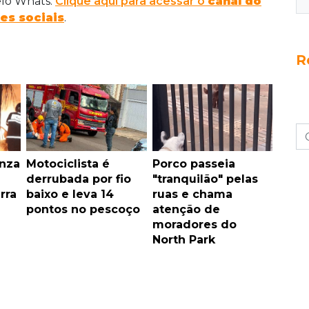
elo Whats.
Clique aqui para acessar o
canal do
es sociais
.
R
nza
Motociclista é
Porco passeia
derrubada por fio
"tranquilão" pelas
rra
baixo e leva 14
ruas e chama
pontos no pescoço
atenção de
moradores do
North Park