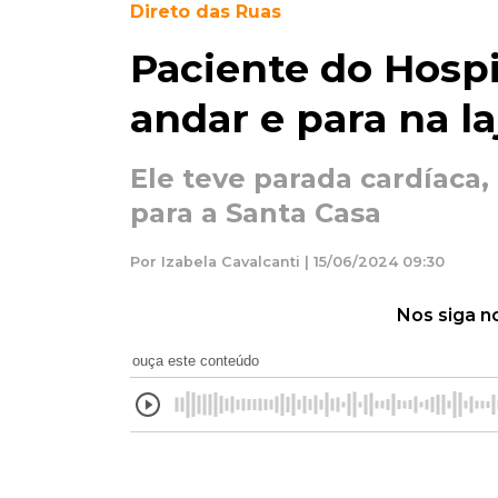
Direto das Ruas
Paciente do Hospi
andar e para na la
Ele teve parada cardíaca
para a Santa Casa
Por Izabela Cavalcanti | 15/06/2024 09:30
Nos siga n
ouça este conteúdo