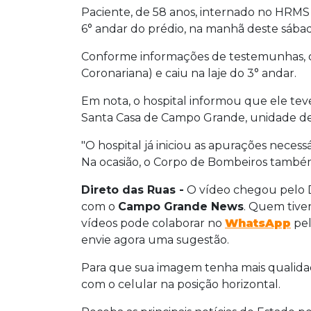
Paciente, de 58 anos, internado no HRMS 
6° andar do prédio, na manhã deste sábado
Conforme informações de testemunhas, 
Coronariana) e caiu na laje do 3° andar.
Em nota, o hospital informou que ele teve
Santa Casa de Campo Grande, unidade de
"O hospital já iniciou as apurações necess
Na ocasião, o Corpo de Bombeiros também 
Direto das Ruas -
O vídeo chegou pelo Di
com o
Campo Grande News
. Quem tiver
vídeos pode colaborar no
WhatsApp
pe
envie agora uma sugestão.
Para que sua imagem tenha mais qualidade
com o celular na posição horizontal.