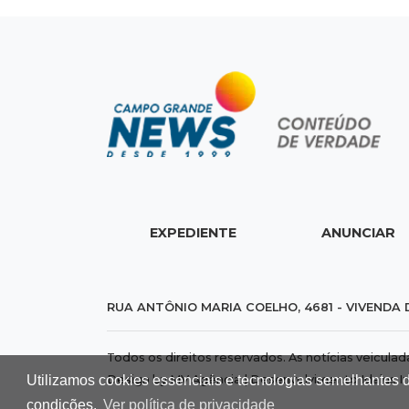
EXPEDIENTE
ANUNCIAR
RUA ANTÔNIO MARIA COELHO, 4681 - VIVENDA 
Todos os direitos reservados. As notícias veicula
Utilizamos cookies essenciais e tecnologias semelhantes 
Design by MV Agência | Desenvolvimento
Idalus I
condições.
Ver política de privacidade