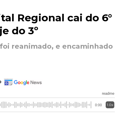
tal Regional cai do 6°
je do 3º
, foi reanimado, e encaminhado
o
readme
1.0x
0:00