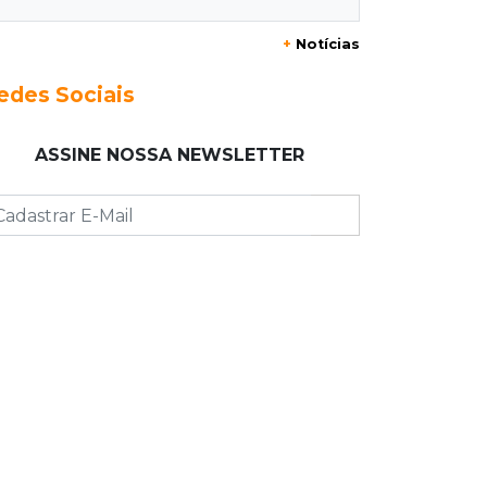
+
Notícias
23:17
Clima
Defesa Civil recomenda atenção em
edes Sociais
MS com formação de ciclone bomba
ASSINE NOSSA NEWSLETTER
23:00
Ideb
Entre escolas com nota divulgada, 3
estaduais lideram o Ensino Médio na
Capital
22:57
Chapadão do Sul
Homem é baleado após apontar
revólver para policiais militares
22:42
Resumão
Palmeiras e Vasco confirmam vagas
nas quartas da Copa do Brasil