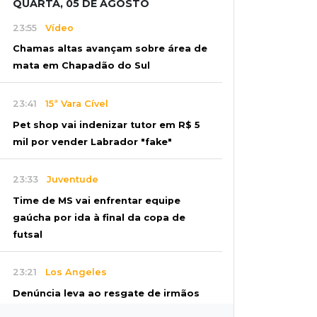
QUARTA, 05 DE AGOSTO
23:55
Vídeo
Chamas altas avançam sobre área de
mata em Chapadão do Sul
23:41
15ª Vara Cível
Pet shop vai indenizar tutor em R$ 5
mil por vender Labrador "fake"
23:33
Juventude
Time de MS vai enfrentar equipe
gaúcha por ida à final da copa de
futsal
23:21
Los Angeles
Denúncia leva ao resgate de irmãos
deixados sozinhos em casa trancada