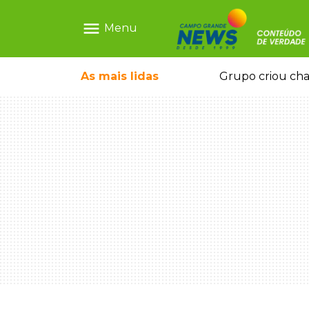
menu
Menu
 hoje serve pastel a quem madruga
As mais
lidas
Grupo criou cha