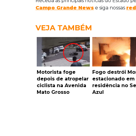
Receba as principais notícias do Estado p
Campo Grande News
e siga nossas
red
VEJA TAMBÉM
Motorista foge
Fogo destrói Mo
depois de atropelar
estacionado em
ciclista na Avenida
residência no Se
Mato Grosso
Azul