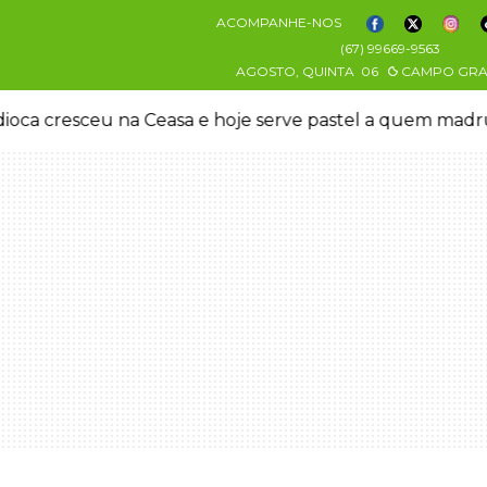
ACOMPANHE-NOS
(67) 99669-9563
AGOSTO, QUINTA
06
CAMPO GR
oca cresceu na Ceasa e hoje serve pastel a quem mad