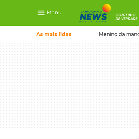
menu
Menu
ntre crianças brasileiras
As mais
lidas
Menino da mandi