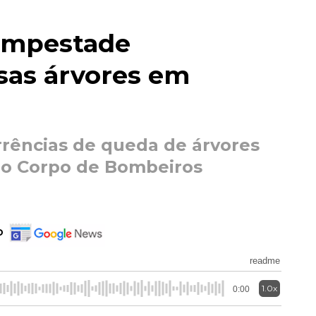
empestade
sas árvores em
rrências de queda de árvores
o Corpo de Bombeiros
o
readme
1.0x
0:00