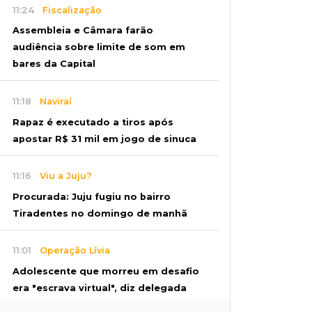
11:24
Fiscalização
Assembleia e Câmara farão
audiência sobre limite de som em
bares da Capital
11:18
Naviraí
Rapaz é executado a tiros após
apostar R$ 31 mil em jogo de sinuca
11:16
Viu a Juju?
Procurada: Juju fugiu no bairro
Tiradentes no domingo de manhã
11:01
Operação Lívia
Adolescente que morreu em desafio
era "escrava virtual", diz delegada