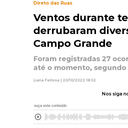
Direto das Ruas
Ventos durante t
derrubaram diver
Campo Grande
Foram registradas 27 oco
até o momento, segundo 
Liana Feitosa | 20/10/2022 18:32
Nos siga n
ouça este conteúdo