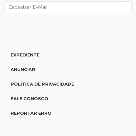
Denúncia leva ao resgate de irmãos deixados
sozinhos em casa trancada
23:17
Clima
Defesa Civil alerta MS por possível formação
de "ciclone bomba"
EXPEDIENTE
23:00
Ideb
ANUNCIAR
Entre escolas com nota divulgada, 3 estaduais
lideram o Ensino Médio na Capital
POLÍTICA DE PRIVACIDADE
22:57
Chapadão do Sul
FALE CONOSCO
Homem é baleado após apontar revólver para
policiais militares
REPORTAR ERRO
22:42
Resumão