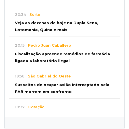
20:34
Sorte
Veja as dezenas de hoje na Dupla Sena,
Lotomania, Quina e mais
20:15
Pedro Juan Caballero
Fiscalização apreende remédios de farmácia
ligada a laboratório ilegal
19:56
São Gabriel do Oeste
Suspeitos de ocupar avião interceptado pela
FAB morrem em confronto
19:37
Cotação
Dólar comercial cai 0,46% e encerra semana
cotado a R$ 5,08