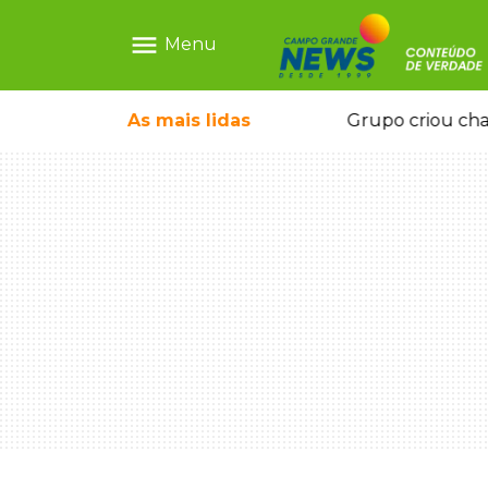
menu
Menu
icape deixou 4 mortos e 8 feridos
As mais
lidas
Grupo criou cha