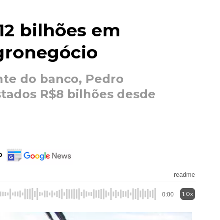
12 bilhões em
agronegócio
nte do banco, Pedro
tados R$8 bilhões desde
o
readme
1.0x
0:00