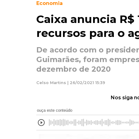
Economia
Caixa anuncia R$ 
recursos para o 
De acordo com o preside
Guimarães, foram empres
dezembro de 2020
Celso Martins | 26/02/2021 15:39
Nos siga n
ouça este conteúdo