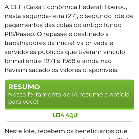
A CEF (Caixa Econômica Federal) liberou,
nesta segunda-feira (27), o segundo lote de
pagamentos das cotas do antigo fundo
PIS/Pasep. O repasse é destinado a
trabalhadores da iniciativa privada e
servidores públicos que tiveram vínculo
formal entre 1971 e 1988 e ainda não
haviam sacado os valores disponíveis.
RESUMO
Nossa ferramenta de IA resume a notícia
para você!
LEIA AQUI
A Caixa Econômica Federal liberou o
segundo lote de pagamentos das cotas
Neste lote, recebem os beneficiários que
do fundo PIS/Pasep para trabalhadores