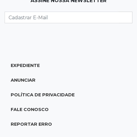
ASSINE NOSSA NEWSLETTER
Caminhão tomba e trava trânsito após
acidente com F-1000 na Av. Heráclito
18:46
Futsal de base
Rodada de estreia da Copa Pelezinho soma 35
gols em quatro jogos
EXPEDIENTE
18:28
Concurso 3.042
Mega-Sena sorteia neste domingo prêmio
ANUNCIAR
acumulado em R$ 165 milhões
POLÍTICA DE PRIVACIDADE
18:05
Energia renovável
Produção de biodiesel cresce 32% em MS e
FALE CONOSCO
supera 31 milhões de litros
REPORTAR ERRO
17:44
100º caso