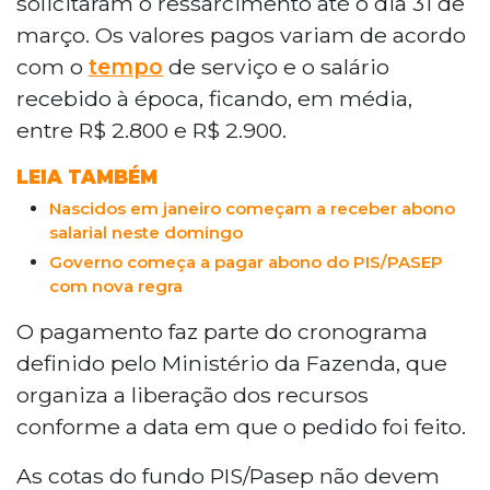
solicitaram o ressarcimento até o dia 31 de
com vínculo formal entre 1971 e 1988. Os
março. Os valores pagos variam de acordo
valores, entre R$ 2.800 e R$ 2.900, são
com o
tempo
de serviço e o salário
destinados a quem solicitou o
recebido à época, ficando, em média,
ressarcimento até 31 de março. O pedido
pode ser feito pelo aplicativo FGTS ou em
entre R$ 2.800 e R$ 2.900.
agências da Caixa, e herdeiros também
LEIA TAMBÉM
têm direito mediante documentação
específica.
Nascidos em janeiro começam a receber abono
salarial neste domingo
Governo começa a pagar abono do PIS/PASEP
com nova regra
O pagamento faz parte do cronograma
definido pelo Ministério da Fazenda, que
organiza a liberação dos recursos
conforme a data em que o pedido foi feito.
As cotas do fundo PIS/Pasep não devem