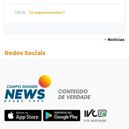
08:35
Já experimentou?
Ceviche de ponkan existe e pode surpreender
no sabor
+
Notícias
08:29
Procura-se
Redes Sociais
Dócil e brincalhão, cachorrinho Dobi
desaparece no Centro de Campo Grande
08:21
Jardim Noroeste
Homem invade casa pela janela e abusa de
mulher dentro do quarto
08:18
Pecuária
Rebanho bovino de MS encolhe em 616 mil
animais em um ano