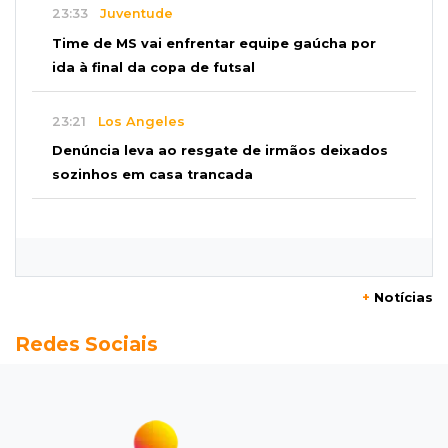
23:33
Juventude
Time de MS vai enfrentar equipe gaúcha por
ida à final da copa de futsal
23:21
Los Angeles
Denúncia leva ao resgate de irmãos deixados
sozinhos em casa trancada
23:17
Clima
Defesa Civil recomenda atenção em MS com
formação de ciclone bomba
+
Notícias
23:00
Ideb
Redes Sociais
Entre escolas com nota divulgada, 3 estaduais
lideram o Ensino Médio na Capital
22:57
Chapadão do Sul