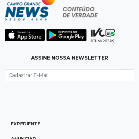
Homem é baleado após apontar revólver para
policiais militares
22:42
Resumão
Palmeiras e Vasco confirmam vagas nas
quartas da Copa do Brasil
ASSINE NOSSA NEWSLETTER
22:26
Eleições 2026
Eleitorado aprova teste da urna, mas diz que
colinha será "fundamental"
22:05
Sidrolândia
Briga termina com homem de 35 anos
assassinado a facadas
EXPEDIENTE
21:40
Ideb
ANUNCIAR