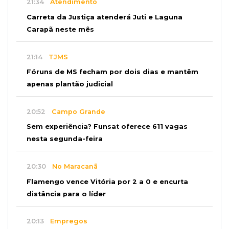
21:34
Atendimento
Carreta da Justiça atenderá Juti e Laguna
Carapã neste mês
21:14
TJMS
Fóruns de MS fecham por dois dias e mantêm
apenas plantão judicial
20:52
Campo Grande
Sem experiência? Funsat oferece 611 vagas
nesta segunda-feira
20:30
No Maracanã
Flamengo vence Vitória por 2 a 0 e encurta
distância para o líder
20:13
Empregos