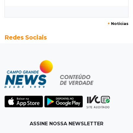
Seleções em MS têm salários de até R$ 8,2 mil;
veja oportunidades
+
Notícias
19:50
Jardim Itatiaia
Redes Sociais
Vigia é amarrado durante roubo de carro e
dois caminhões em pátio
19:35
Bragança Paulista
Corinthians vence Bragantino por 2 a 0 e sobe
para 7º no Brasileirão
19:12
Na Vila Belmiro
Athletico vence Santos por 2 a 0 e mantém 3º
lugar no Brasileirão
18:51
Oportunidades
ASSINE NOSSA NEWSLETTER
UEMS está com seleções para professores