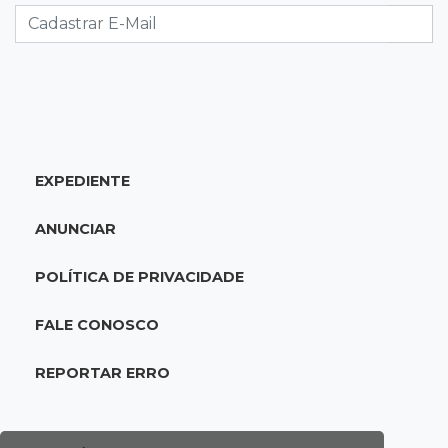
com salários de até R$ 10,2 mil
18:33
Em 2022
Homem que ajudou a sequestrar bebê matou
adolescente atropelada no Amazonas
EXPEDIENTE
18:15
Nubank Parque
Palmeiras e Inter ficam no 0 a 0 pela 22ª
ANUNCIAR
rodada do Brasileirão
POLÍTICA DE PRIVACIDADE
17:58
Gratuitas
Justiça homologa acordo para castração de
FALE CONOSCO
1% da população de pets na Capital
REPORTAR ERRO
17:32
Arena Fonte Nova
Bahia e Vasco têm quatro gols anulados e
empatam pelo Brasileirão