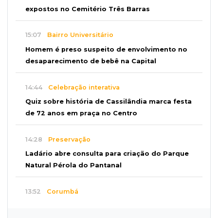
expostos no Cemitério Três Barras
15:07
Bairro Universitário
Homem é preso suspeito de envolvimento no
desaparecimento de bebê na Capital
14:44
Celebração interativa
Quiz sobre história de Cassilândia marca festa
de 72 anos em praça no Centro
14:28
Preservação
Ladário abre consulta para criação do Parque
Natural Pérola do Pantanal
13:52
Corumbá
Pantaneiro que salvou fazenda com diques
vira personagem de livro