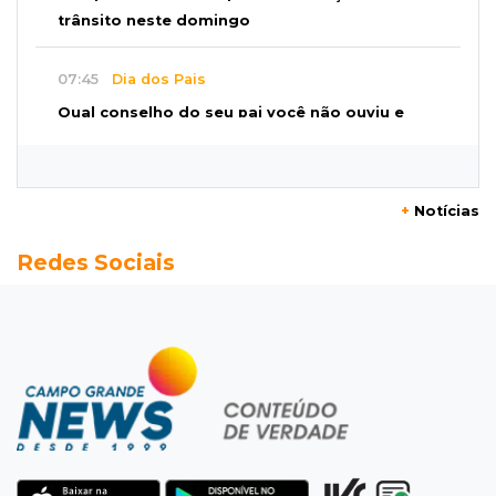
trânsito neste domingo
07:45
Dia dos Pais
Qual conselho do seu pai você não ouviu e
hoje paga um preço alto?
07:30
Disciplina e amor
+
Notícias
Pais passam kung-fu de geração em geração
Redes Sociais
e agora treinam as filhas
07:26
Tiradentes
Ataque em beco deixa um morto com rosto
deformado e outro ferido
07:20
14 de julho
Feira Central encerra Festival do Sobá com
karaokê de Dia dos Pais