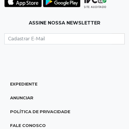
07:15
Artigos
ASSINE NOSSA NEWSLETTER
A esperança não pode morrer
07:10
Previsão
Domingo terá calor de 38°C, tempo seco e
chance de chuva em MS
07:10
Amor que acolhe
Eles cancelaram viagem à Europa porque o
EXPEDIENTE
sonho de ser pais chegou
ANUNCIAR
07:03
Centro
Briga em bar na 14 termina com rapaz de 21
POLÍTICA DE PRIVACIDADE
anos morto a facada
FALE CONOSCO