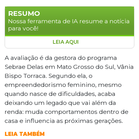
RESUMO
Nossa ferramenta de IA resume a notícia
para você!
LEIA AQUI
Em Mato Grosso do Sul, 160.087 mulheres
lideram 42% dos negócios, mas apenas
A avaliação é da gestora do programa
9,8% das empresas com mais de três
Sebrae Delas em Mato Grosso do Sul, Vânia
anos são femininas, contra 16,8%
Bispo Torraca. Segundo ela, o
masculinas. Segundo o Sebrae, a maioria
empreendedorismo feminino, mesmo
empreende por necessidade, conciliando
quando nasce de dificuldades, acaba
trabalho e maternidade. Mulheres em
situação de vulnerabilidade também
deixando um legado que vai além da
recorrem ao empreendedorismo para
renda: muda comportamentos dentro de
independência financeira. Apesar dos
casa e influencia as próximas gerações.
desafios, filhos criados nesse ambiente
tendem a desenvolver visão mais
LEIA TAMBÉM
igualitária sobre o papel da mulher.