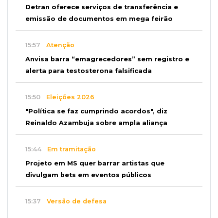
Detran oferece serviços de transferência e
emissão de documentos em mega feirão
15:57
Atenção
Anvisa barra “emagrecedores” sem registro e
alerta para testosterona falsificada
15:50
Eleições 2026
"Política se faz cumprindo acordos", diz
Reinaldo Azambuja sobre ampla aliança
15:44
Em tramitação
Projeto em MS quer barrar artistas que
divulgam bets em eventos públicos
15:37
Versão de defesa
Caminhão envolvido em acidente com 4