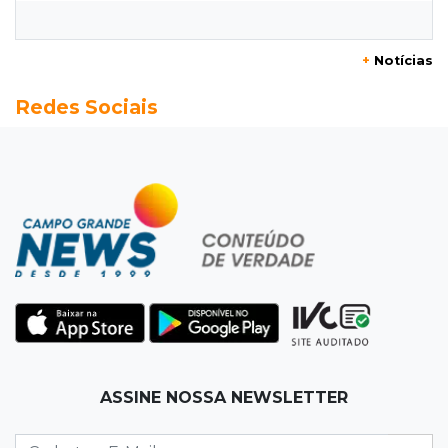
mortes quebrou na pista
+
Notícias
15:27
Pagará indenização
Redes Sociais
Homem que atacou ex com motosserra na
frente da filha é condenado
15:24
Veículos
Rodamos 1.000 km com o Basalt; veja onde
ele mais surpreendeu
15:14
Luto na arquitetura
Morre aos 58 anos Luis Pedro Scalise,
arquiteto dos projetos fora do comum
14:55
Categorias de base
ASSINE NOSSA NEWSLETTER
Times de Dourados e Campo Grande vencem
1ª etapa do Festival de Futebol Sub-11