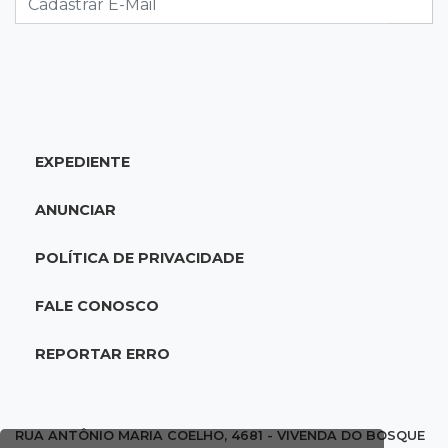
14:47
"Acrodermo"
Típico de MS, bocaiúva vira cosmético em
pesquisa da UFMS premiada no Paìs
EXPEDIENTE
14:38
Liberadas
Justiça suspende punições do MEC a cursos de
ANUNCIAR
medicina com nota baixa
POLÍTICA DE PRIVACIDADE
14:21
Trágico
PF indicia 16 por queda de avião da Voepass
FALE CONOSCO
que matou 4 pessoas ligadas a MS
REPORTAR ERRO
14:15
Falta de acessibilidade
Calçada segue quebrada há mais de 2
semanas e dificulta passagem de cadeirantes
RUA ANTÔNIO MARIA COELHO, 4681 - VIVENDA DO BOSQUE